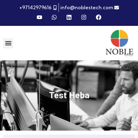
+97142979616
info@noblestech.com
Test Heba