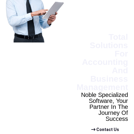
To
Solutio
F
Accounti
A
Busine
Manageme
Noble Speciali
Software, Y
Partner In 
Journey
Succ
Contact Us