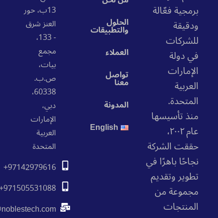
من نحن
رمجية فعّالة
13ب، حور
الحلول
العنز شرق
دقيقة
والتطبيقات
- 133،
لشركات
مجمع
العملاء
ي دولة
بيات،
لإمارات
تواصل
ص.ب.
معنا
لعربية
60338،
لمتحدة.
المدونة
دبي،
نذ تأسيسها
الإمارات
English
عام ٢٠٠٢،
العربية
ققت الشركة
المتحدة
احًا باهرًا في
+97142979616
طوير وتقديم
+971505531088
جموعة من
لمنتجات
info@noblestech.com