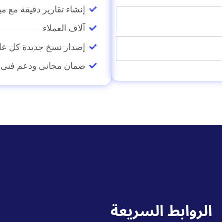
(PDF، Excel، Word) إنشاء تقارير دقي
آلاف العملاء
إصدار نسخ جديدة كل عا
ضمان مجانى ودعم فنى
الروابط السريعة